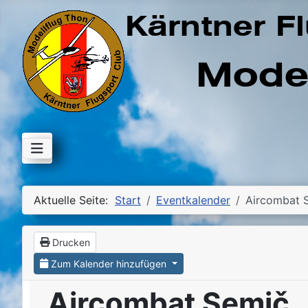
Aktuelle Seite:
Start
Eventkalender
Aircombat 
Drucken
Zum Kalender hinzufügen
Aircombat Semič