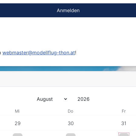
Anmelden
n
webmaster@modellflug-thon.at
!
Jahr
Monat
Mi
Do
Fr
29
30
31