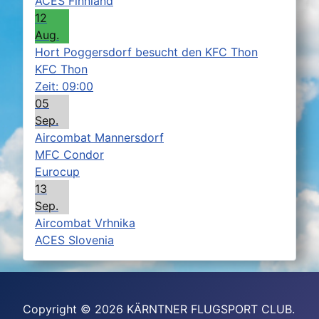
ACES Finnland
12
Aug.
Hort Poggersdorf besucht den KFC Thon
KFC Thon
Zeit:
09:00
05
Sep.
Aircombat Mannersdorf
MFC Condor
Eurocup
13
Sep.
Aircombat Vrhnika
ACES Slovenia
Copyright © 2026 KÄRNTNER FLUGSPORT CLUB.